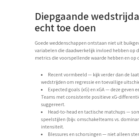
Diepgaande wedstrijdan
echt toe doen
Goede weddenschappen ontstaan niet uit buikgevo
variabelen die daadwerkelijk invloed hebben op de 
metrics die voorspellende waarde hebben en op co
Recent vormbeeld
— kijk verder dan de laa
wedstrijden om regressie en toevallige uitschie
Expected goals (xG) en xGA
— deze geven ee
Teams met consistente positieve xG-differenti
suggereert.
Head-to-head en tactische matchups
— som
speelstijlen (bijv. omschakelteams vs. dominan
intensiteit.
Blessures en schorsingen
— niet alleen ste