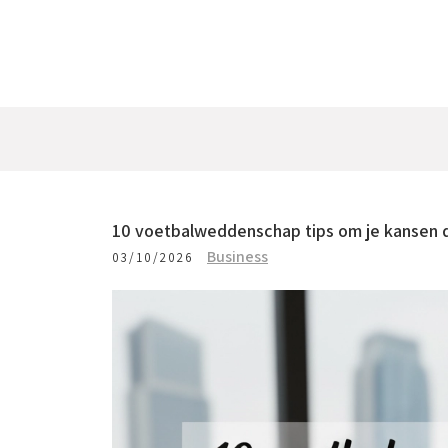
Skip
to
content
AMITABHA
Blog
10 voetbalweddenschap tips om je kansen d
Business
03/10/2026