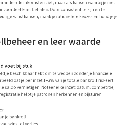
arandeerde inkomsten ziet, maar als kansen waarbij je met
 voordeel kunt behalen. Door consistent te zijn en te
eurige winstkansen, maak je rationelere keuzes en houd je je
ollbeheer en leer waarde
ud voet bij stuk
eld je beschikbaar hebt om te wedden zonder je financiële
orbeeld dat je per inzet 1–3% van je totale bankroll riskeert.
le saldo vernietigen. Noteer elke inzet: datum, competitie,
egistratie helpt je patronen herkennen en bijsturen.
en.
an je bankroll.
van winst of verlies.