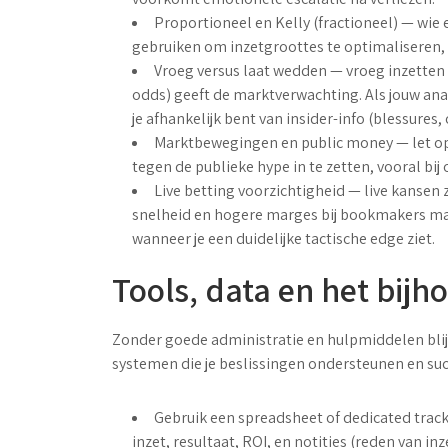
Proportioneel en Kelly (fractioneel)
— wie e
gebruiken om inzetgroottes te optimaliseren, 
Vroeg versus laat wedden
— vroeg inzetten 
odds) geeft de marktverwachting. Als jouw anal
je afhankelijk bent van insider-info (blessures, 
Marktbewegingen en public money
— let o
tegen de publieke hype in te zetten, vooral bij
Live betting voorzichtigheid
— live kansen z
snelheid en hogere marges bij bookmakers make
wanneer je een duidelijke tactische edge ziet.
Tools, data en het bijh
Zonder goede administratie en hulpmiddelen blijf 
systemen die je beslissingen ondersteunen en s
Gebruik een spreadsheet of dedicated track
inzet, resultaat, ROI, en notities (reden van inz