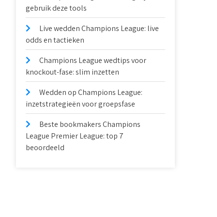
gebruik deze tools
Live wedden Champions League: live
odds en tactieken
Champions League wedtips voor
knockout-fase: slim inzetten
Wedden op Champions League:
inzetstrategieën voor groepsfase
Beste bookmakers Champions
League Premier League: top 7
beoordeeld