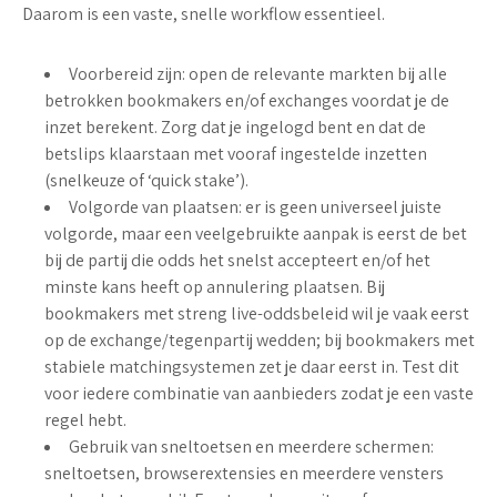
Daarom is een vaste, snelle workflow essentieel.
Voorbereid zijn
: open de relevante markten bij alle
betrokken bookmakers en/of exchanges voordat je de
inzet berekent. Zorg dat je ingelogd bent en dat de
betslips klaarstaan met vooraf ingestelde inzetten
(snelkeuze of ‘quick stake’).
Volgorde van plaatsen
: er is geen universeel juiste
volgorde, maar een veelgebruikte aanpak is eerst de bet
bij de partij die odds het snelst accepteert en/of het
minste kans heeft op annulering plaatsen. Bij
bookmakers met streng live-oddsbeleid wil je vaak eerst
op de exchange/tegenpartij wedden; bij bookmakers met
stabiele matchingsystemen zet je daar eerst in. Test dit
voor iedere combinatie van aanbieders zodat je een vaste
regel hebt.
Gebruik van sneltoetsen en meerdere schermen
:
sneltoetsen, browserextensies en meerdere vensters