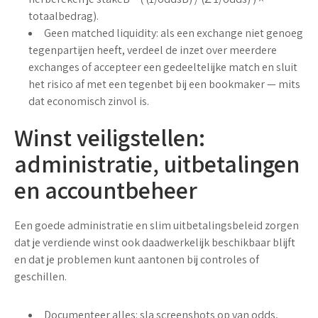
totaalbedrag).
Geen matched liquidity
: als een exchange niet genoeg
tegenpartijen heeft, verdeel de inzet over meerdere
exchanges of accepteer een gedeeltelijke match en sluit
het risico af met een tegenbet bij een bookmaker — mits
dat economisch zinvol is.
Winst veiligstellen:
administratie, uitbetalingen
en accountbeheer
Een goede administratie en slim uitbetalingsbeleid zorgen
dat je verdiende winst ook daadwerkelijk beschikbaar blijft
en dat je problemen kunt aantonen bij controles of
geschillen.
Documenteer alles
: sla screenshots op van odds,