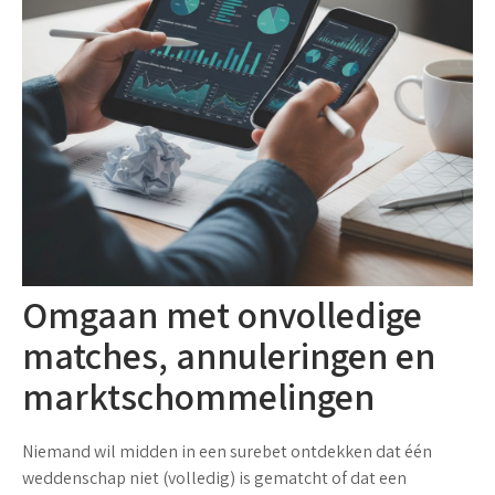
Omgaan met onvolledige
matches, annuleringen en
marktschommelingen
Niemand wil midden in een surebet ontdekken dat één
weddenschap niet (volledig) is gematcht of dat een