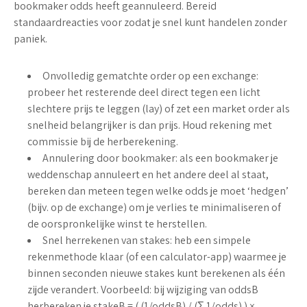
bookmaker odds heeft geannuleerd. Bereid
standaardreacties voor zodat je snel kunt handelen zonder
paniek.
Onvolledig gematchte order op een exchange
:
probeer het resterende deel direct tegen een licht
slechtere prijs te leggen (lay) of zet een market order als
snelheid belangrijker is dan prijs. Houd rekening met
commissie bij de herberekening.
Annulering door bookmaker
: als een bookmaker je
weddenschap annuleert en het andere deel al staat,
bereken dan meteen tegen welke odds je moet ‘hedgen’
(bijv. op de exchange) om je verlies te minimaliseren of
de oorspronkelijke winst te herstellen.
Snel herrekenen van stakes
: heb een simpele
rekenmethode klaar (of een calculator-app) waarmee je
binnen seconden nieuwe stakes kunt berekenen als één
zijde verandert. Voorbeeld: bij wijziging van oddsB
herbereken je stakeB = ( (1/oddsB) / (Σ 1/odds) ) ×