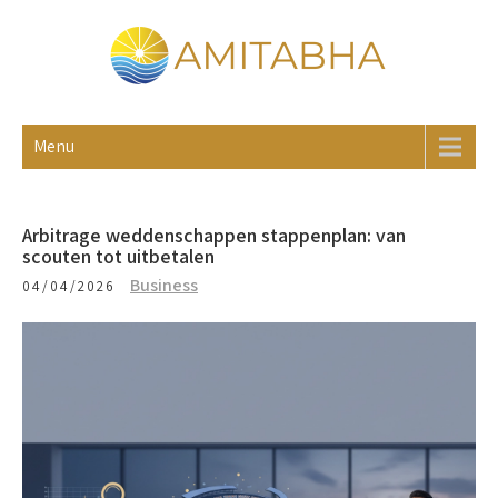
Skip
to
content
AMITABHA
Blog
Menu
Arbitrage weddenschappen stappenplan: van
scouten tot uitbetalen
Business
04/04/2026