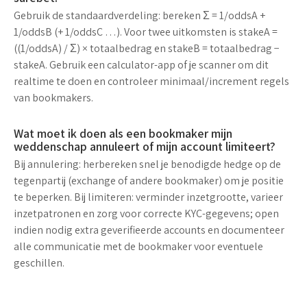
Gebruik de standaardverdeling: bereken Σ = 1/oddsA +
1/oddsB (+ 1/oddsC …). Voor twee uitkomsten is stakeA =
((1/oddsA) / Σ) × totaalbedrag en stakeB = totaalbedrag −
stakeA. Gebruik een calculator-app of je scanner om dit
realtime te doen en controleer minimaal/increment regels
van bookmakers.
Wat moet ik doen als een bookmaker mijn
weddenschap annuleert of mijn account limiteert?
Bij annulering: herbereken snel je benodigde hedge op de
tegenpartij (exchange of andere bookmaker) om je positie
te beperken. Bij limiteren: verminder inzetgrootte, varieer
inzetpatronen en zorg voor correcte KYC-gegevens; open
indien nodig extra geverifieerde accounts en documenteer
alle communicatie met de bookmaker voor eventuele
geschillen.