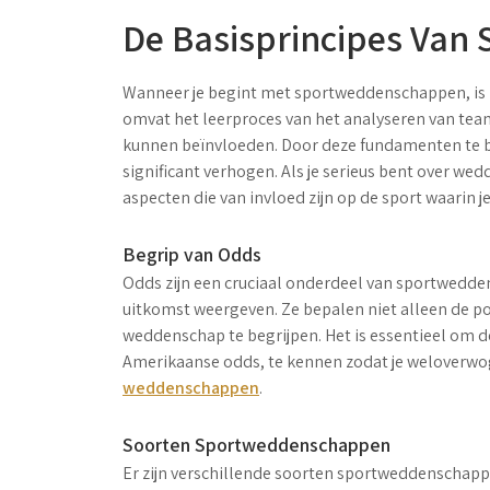
De Basisprincipes Va
Wanneer je begint met sportweddenschappen, is he
omvat het leerproces van het analyseren van team
kunnen beïnvloeden. Door deze fundamenten te be
significant verhogen. Als je serieus bent over wedd
aspecten die van invloed zijn op de sport waarin j
Begrip van Odds
Odds zijn een cruciaal onderdeel van sportwedde
uitkomst weergeven. Ze bepalen niet alleen de p
weddenschap te begrijpen. Het is essentieel om de
Amerikaanse odds, te kennen zodat je weloverwog
weddenschappen
.
Soorten Sportweddenschappen
Er zijn verschillende soorten sportweddenschappe