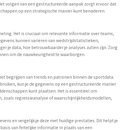
Het volgen van een gestructureerde aanpak zorgt ervoor dat
enschappen op een strategische manier kunt benaderen.
meling. Het is cruciaal om relevante informatie over teams,
gevens kunnen variëren van wedstrijdstatistieken,
er je data, hoe betrouwbaarder je analyses zullen zijn. Zorg
ronnen om de nauwkeurigheid te waarborgen.
n het begrijpen van trends en patronen binnen de sportdata.
ebruiken, kun je de gegevens op een gestructureerde manier
denschappen kunt plaatsen. Het is essentieel om
, zoals regressieanalyse of waarschijnlijkheidsmodellen,
gevens en vergelijk je deze met huidige prestaties. Dit helpt je
asis van feitelijke informatie in plaats van een