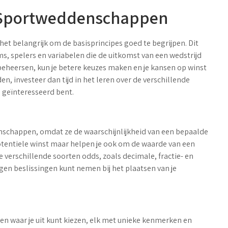
n Sportweddenschappen
t belangrijk om de basisprincipes goed te begrijpen. Dit
s, spelers en variabelen die de uitkomst van een wedstrijd
heersen, kun je betere keuzes maken en je kansen op winst
en, investeer dan tijd in het leren over de verschillende
e geïnteresseerd bent.
nschappen, omdat ze de waarschijnlijkheid van een bepaalde
otentiele winst maar helpen je ook om de waarde van een
 verschillende soorten odds, zoals decimale, fractie- en
en beslissingen kunt nemen bij het plaatsen van je
n waar je uit kunt kiezen, elk met unieke kenmerken en