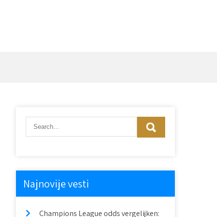
Najnovije vesti
Champions League odds vergelijken: