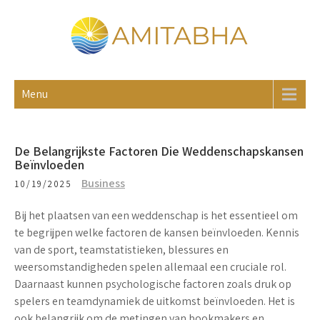
Skip
to
content
AMITABHA
Blog
Menu
De Belangrijkste Factoren Die Weddenschapskansen
Beïnvloeden
Business
10/19/2025
Bij het plaatsen van een weddenschap is het essentieel om
te begrijpen welke factoren de kansen beïnvloeden.
Kennis
van de sport
, teamstatistieken, blessures en
weersomstandigheden spelen allemaal een cruciale rol.
Daarnaast kunnen
psychologische factoren
zoals druk op
spelers en teamdynamiek de uitkomst beïnvloeden. Het is
ook belangrijk om
de metingen van bookmakers
en