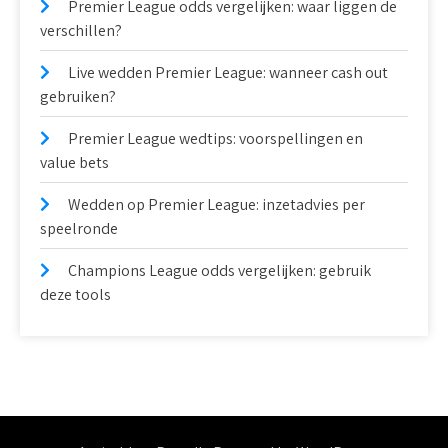
Premier League odds vergelijken: waar liggen de
verschillen?
Live wedden Premier League: wanneer cash out
gebruiken?
Premier League wedtips: voorspellingen en
value bets
Wedden op Premier League: inzetadvies per
speelronde
Champions League odds vergelijken: gebruik
deze tools