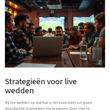
Strategieën voor live
wedden
Bij live wedden op voetbal is het essentieel om goed
doordachte strategieën toe te passen. Door snel te