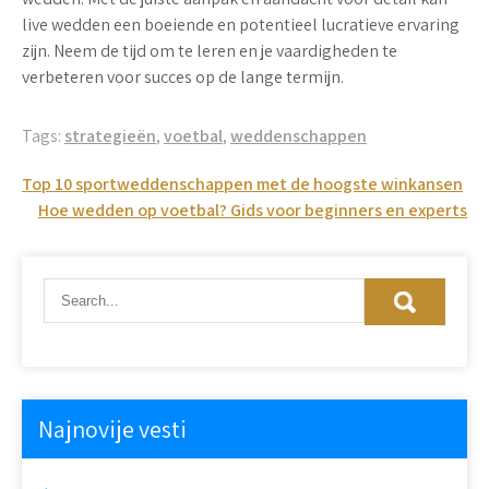
live wedden een boeiende en potentieel lucratieve ervaring
zijn. Neem de tijd om te leren en je vaardigheden te
verbeteren voor succes op de lange termijn.
Tags:
strategieën
,
voetbal
,
weddenschappen
Post
Top 10 sportweddenschappen met de hoogste winkansen
Hoe wedden op voetbal? Gids voor beginners en experts
navigation
Najnovije vesti