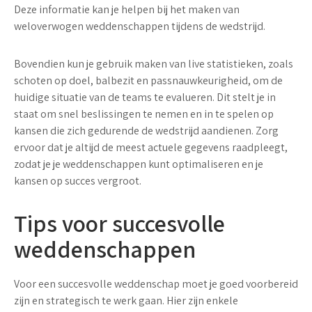
Deze informatie kan je helpen bij het maken van
weloverwogen weddenschappen tijdens de wedstrijd.
Bovendien kun je gebruik maken van live statistieken, zoals
schoten op doel, balbezit en passnauwkeurigheid, om de
huidige situatie van de teams te evalueren. Dit stelt je in
staat om snel beslissingen te nemen en in te spelen op
kansen die zich gedurende de wedstrijd aandienen. Zorg
ervoor dat je altijd de meest actuele gegevens raadpleegt,
zodat je je weddenschappen kunt optimaliseren en je
kansen op succes vergroot.
Tips voor succesvolle
weddenschappen
Voor een succesvolle weddenschap moet je goed voorbereid
zijn en strategisch te werk gaan. Hier zijn enkele