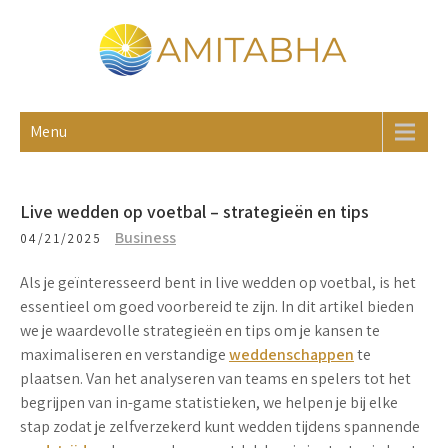
Skip
to
content
AMITABHA
Blog
Menu
Live wedden op voetbal – strategieën en tips
Business
04/21/2025
Als je geïnteresseerd bent in live wedden op voetbal, is het
essentieel om goed voorbereid te zijn. In dit artikel bieden
we je waardevolle strategieën en tips om je kansen te
maximaliseren en verstandige
weddenschappen
te
plaatsen. Van het analyseren van teams en spelers tot het
begrijpen van in-game statistieken, we helpen je bij elke
stap zodat je zelfverzekerd kunt wedden tijdens spannende