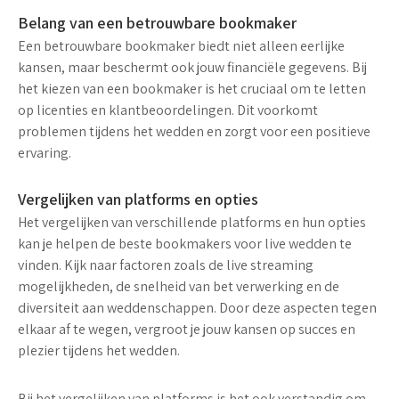
Belang van een betrouwbare bookmaker
Een betrouwbare bookmaker biedt niet alleen eerlijke
kansen, maar beschermt ook jouw financiële gegevens. Bij
het kiezen van een bookmaker is het cruciaal om te letten
op licenties en klantbeoordelingen. Dit voorkomt
problemen tijdens het wedden en zorgt voor een positieve
ervaring.
Vergelijken van platforms en opties
Het vergelijken van verschillende platforms en hun opties
kan je helpen de beste bookmakers voor live wedden te
vinden. Kijk naar factoren zoals de live streaming
mogelijkheden, de snelheid van bet verwerking en de
diversiteit aan weddenschappen. Door deze aspecten tegen
elkaar af te wegen, vergroot je jouw kansen op succes en
plezier tijdens het wedden.
Bij het vergelijken van platforms is het ook verstandig om