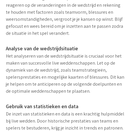
reageren op de veranderingen in de wedstrijd en rekening
te houden met factoren zoals teamvorm, blessures en
weersomstandigheden, vergroot je je kansen op winst. Blijf
gefocust en wees bereid om je inzetten aan te passen zodra
de situatie in het spel verandert.
Analyse van de wedstrijdsituatie
Het analyseren van de wedstrijdsituatie is cruciaal voor het
maken van succesvolle live weddenschappen. Let op de
dynamiek van de wedstrijd, zoals teamstrategieën,
spelersprestaties en mogelijke kaarten of blessures. Dit kan
je helpen om te anticiperen op de volgende doelpunten en
de optimale weddenschappen te plaatsen.
Gebruik van statistieken en data
De inzet van statistieken en data is een krachtig hulpmiddel
bij live wedden. Door historische prestaties van teams en
spelers te bestuderen, krijg je inzicht in trends en patronen.