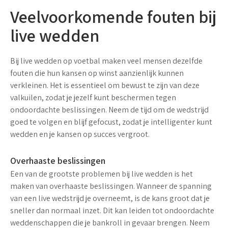
Veelvoorkomende fouten bij
live wedden
Bij live wedden op voetbal maken veel mensen dezelfde
fouten die hun kansen op winst aanzienlijk kunnen
verkleinen. Het is essentieel om bewust te zijn van deze
valkuilen, zodat je jezelf kunt beschermen tegen
ondoordachte beslissingen. Neem de tijd om de wedstrijd
goed te volgen en blijf gefocust, zodat je intelligenter kunt
wedden en je kansen op succes vergroot.
Overhaaste beslissingen
Een van de grootste problemen bij live wedden is het
maken van overhaaste beslissingen. Wanneer de spanning
van een live wedstrijd je overneemt, is de kans groot dat je
sneller dan normaal inzet. Dit kan leiden tot ondoordachte
weddenschappen die je bankroll in gevaar brengen. Neem