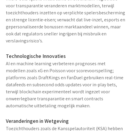
voor transparantie veranderen marktmodellen, terwijl
toezichthouders inzetten op verplichte spelersbescherming
en strenge licentie-eisen; verwacht dat live-inzet, esports en
gepersonaliseerde bonussen marktaandeel winnen, maar
ook dat regulators sneller ingrijpen bij misbruik en
verslavingsrisico’s.
Technologische Innovaties
AI en machine learning verbeteren prognoses met
modellen zoals xG en Poisson voor scorevoorspelling;
platforms zoals DraftKings en FanDuel gebruiken real-time
datafeeds en
subsecond odds updates
voor in-play bets,
terwijl blockchain experimenteel wordt ingezet voor
onweerlegbare transparantie
en smart contracts
automatische uitbetaling mogelijk maken.
Veranderingen in Wetgeving
Toezichthouders zoals de
Kansspelautoriteit (KSA)
hebben