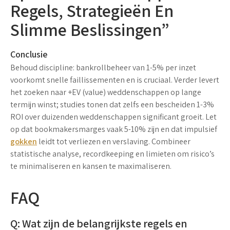
Regels, Strategieën En
Slimme Beslissingen”
Conclusie
Behoud discipline:
bankrollbeheer van 1-5% per inzet
voorkomt snelle faillissementen en is cruciaal. Verder levert
het zoeken naar
+EV (value) weddenschappen
op lange
termijn winst; studies tonen dat zelfs een bescheiden
1-3%
ROI
over duizenden weddenschappen significant groeit. Let
op dat bookmakersmarges vaak
5-10%
zijn en dat impulsief
gokken
leidt tot verliezen en verslaving. Combineer
statistische analyse, recordkeeping en limieten om risico’s
te minimaliseren en kansen te maximaliseren.
FAQ
Q: Wat zijn de belangrijkste regels en