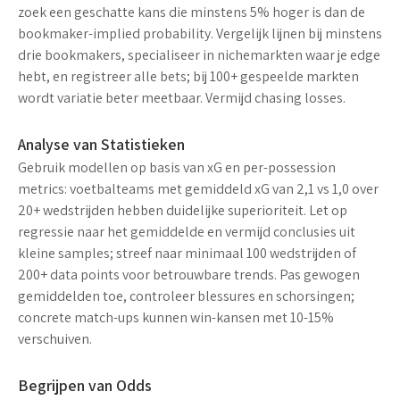
zoek een geschatte kans die minstens 5% hoger is dan de
bookmaker-implied probability. Vergelijk lijnen bij minstens
drie bookmakers, specialiseer in nichemarkten waar je edge
hebt, en registreer alle bets; bij 100+ gespeelde markten
wordt variatie beter meetbaar. Vermijd
chasing losses
.
Analyse van Statistieken
Gebruik modellen op basis van
xG
en per-possession
metrics: voetbalteams met gemiddeld xG van 2,1 vs 1,0 over
20+ wedstrijden hebben duidelijke superioriteit. Let op
regressie naar het gemiddelde en vermijd conclusies uit
kleine samples
; streef naar minimaal 100 wedstrijden of
200+ data points voor betrouwbare trends. Pas gewogen
gemiddelden toe, controleer blessures en schorsingen;
concrete match-ups kunnen win-kansen met 10-15%
verschuiven.
Begrijpen van Odds