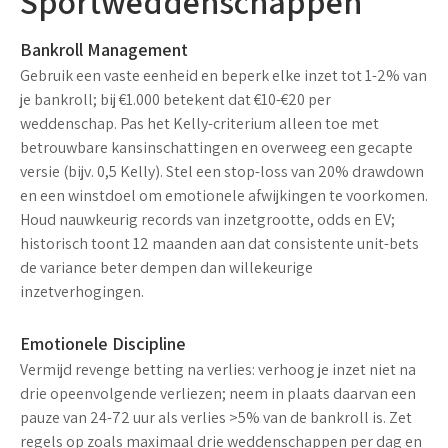
Sportweddenschappen
Bankroll Management
Gebruik een vaste eenheid en beperk elke inzet tot
1-2% van
je bankroll
; bij €1.000 betekent dat €10-€20 per
weddenschap. Pas het Kelly-criterium alleen toe met
betrouwbare kansinschattingen en overweeg een gecapte
versie (bijv. 0,5 Kelly). Stel een
stop-loss van 20% drawdown
en een winstdoel om emotionele afwijkingen te voorkomen.
Houd nauwkeurig records van inzetgrootte, odds en EV;
historisch toont 12 maanden aan dat consistente unit-bets
de variance beter dempen dan willekeurige
inzetverhogingen.
Emotionele Discipline
Vermijd
revenge betting
na verlies: verhoog je inzet niet na
drie opeenvolgende verliezen; neem in plaats daarvan een
pauze van 24-72 uur als verlies >5% van de bankroll is. Zet
regels op zoals maximaal drie weddenschappen per dag en