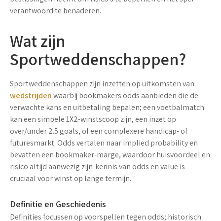
verantwoord te benaderen.
Wat zijn
Sportweddenschappen?
Sportweddenschappen zijn inzetten op uitkomsten van
wedstrijden
waarbij bookmakers odds aanbieden die de
verwachte kans en uitbetaling bepalen; een voetbalmatch
kan een simpele
1X2
-winstscoop zijn, een inzet op
over/under 2.5 goals
, of een complexere handicap- of
futuresmarkt. Odds vertalen naar implied probability en
bevatten een bookmaker-marge, waardoor
huisvoordeel
en
risico
altijd aanwezig zijn-kennis van odds en value is
cruciaal voor winst op lange termijn.
Definitie en Geschiedenis
Definities focussen op voorspellen tegen odds; historisch