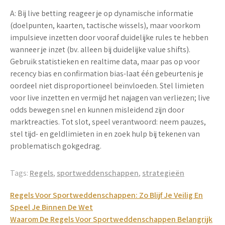
A: Bij live betting reageer je op dynamische informatie
(doelpunten, kaarten, tactische wissels), maar voorkom
impulsieve inzetten door vooraf duidelijke rules te hebben
wanneer je inzet (bv. alleen bij duidelijke value shifts).
Gebruik statistieken en realtime data, maar pas op voor
recency bias en confirmation bias-laat één gebeurtenis je
oordeel niet disproportioneel beïnvloeden. Stel limieten
voor live inzetten en vermijd het najagen van verliezen; live
odds bewegen snel en kunnen misleidend zijn door
marktreacties. Tot slot, speel verantwoord: neem pauzes,
stel tijd- en geldlimieten in en zoek hulp bij tekenen van
problematisch gokgedrag.
Tags:
Regels
,
sportweddenschappen
,
strategieën
Post
Regels Voor Sportweddenschappen: Zo Blijf Je Veilig En
Speel Je Binnen De Wet
navigation
Waarom De Regels Voor Sportweddenschappen Belangrijk