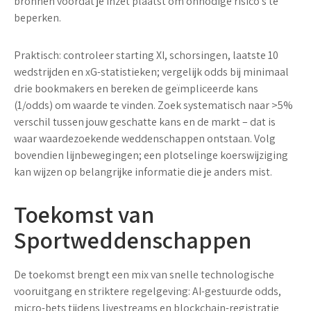
bronnen voordat je inzet plaatst om onnodige risico’s te
beperken.
Praktisch: controleer starting XI, schorsingen, laatste 10
wedstrijden en xG-statistieken; vergelijk odds bij minimaal
drie bookmakers en bereken de geïmpliceerde kans
(1/odds) om waarde te vinden. Zoek systematisch naar >5%
verschil tussen jouw geschatte kans en de markt – dat is
waar
waardezoekende weddenschappen
ontstaan. Volg
bovendien lijnbewegingen; een plotselinge koerswijziging
kan wijzen op belangrijke informatie die je anders mist.
Toekomst van
Sportweddenschappen
De toekomst brengt een mix van
snelle technologische
vooruitgang
en striktere regelgeving: AI-gestuurde odds,
micro-bets tijdens livestreams en blockchain-registratie