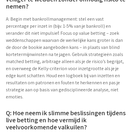
nemen?
A: Begin met bankrollmanagement: stel een vast
percentage per inzet in (bijv. 1-5% van je bankroll) en
verander dit niet impulsief. Focus op value betting – zoek
weddenschappen waarvan de werkelijke kans groter is dan
de door de bookie aangeboden kans – in plaats van blind
kortetermijnwinsten na te jagen. Gebruik strategieën zoals
matched betting, arbitrage alleen als je de risico’s begrijpt,
en overweeg de Kelly-criterion voor inzetgrootte als je je
edge kunt schatten. Houd een logboek bij van inzetten en
resultaten om patronen en fouten te herkennen en pas je
strategie aan op basis van gedisciplineerde analyse, niet
emoties.
Q: Hoe neem ik slimme beslissingen tijdens
live betting en hoe vermijd ik
veelvoorkomende valkuilen?