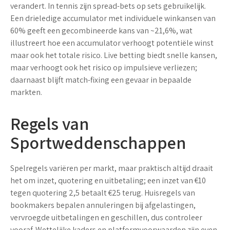
verandert. In tennis zijn spread-bets op sets gebruikelijk.
Een drieledige accumulator met individuele winkansen van
60% geeft een gecombineerde kans van ~21,6%, wat
illustreert hoe een
accumulator verhoogt potentiële winst
maar ook het totale risico
. Live betting biedt snelle kansen,
maar verhoogt ook het risico op impulsieve verliezen;
daarnaast blijft
match-fixing
een gevaar in bepaalde
markten.
Regels van
Sportweddenschappen
Spelregels variëren per markt, maar praktisch altijd draait
het om inzet, quotering en uitbetaling; een inzet van €10
tegen quotering 2,5 betaalt €25 terug.
Huisregels van
bookmakers
bepalen annuleringen bij afgelastingen,
vervroegde uitbetalingen en geschillen, dus controleer
vooraf. Wettelijke kaders en platformvoorwaarden zijn even