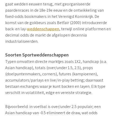
gaat wedden eeuwen terug, met georganiseerde
paardenraces in de 18e-19e eeuw en de ontwikkeling van
fixed-odds bookmakers in het Verenigd Koninkrijk. De
komst van de gokbeurs zoals
Betfair (2000)
introduceerde
back- en lay-
weddenschappen
, terwijl online platformen en
decimal odds de markt de afgelopen decennia
industrialiseerden.
Soorten Sportweddenschappen
Typen omvatten directe marktjes zoals
1X2
, handicap (o.a.
Asian handicap
), totals (over/under 1.5, 2.5), props
(doelpuntenmakers, corners), futures (kampioenen),
accumulators/parlays en live/in-play betting; daarnaast
bestaan exchanges waar je kunt backen en layen. Elk type
verschilt in volatiliteit, edge en vereiste strategie.
Bijvoorbeeld: in voetbal is over/under 2.5 populair; een
Asian handicap van -0.5 elimineert de draw, wat odds