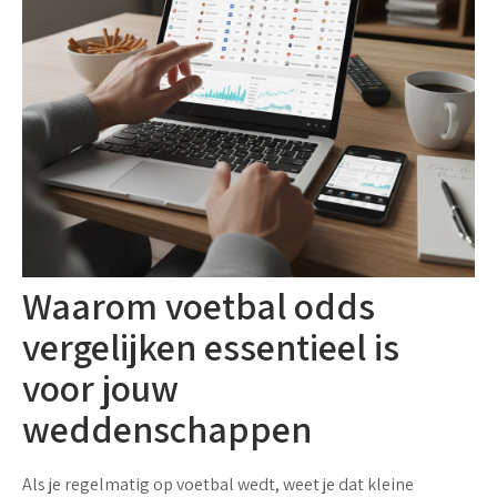
Waarom voetbal odds
vergelijken essentieel is
voor jouw
weddenschappen
Als je regelmatig op voetbal wedt, weet je dat kleine