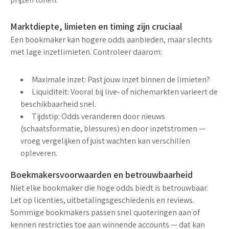
Marktdiepte, limieten en timing zijn cruciaal
Een bookmaker kan hogere odds aanbieden, maar slechts
met lage inzetlimieten. Controleer daarom:
Maximale inzet:
Past jouw inzet binnen de limieten?
Liquiditeit:
Vooral bij live- of nichemarkten varieert de
beschikbaarheid snel.
Tijdstip:
Odds veranderen door nieuws
(schaatsformatie, blessures) en door inzetstromen —
vroeg vergelijken of juist wachten kan verschillen
opleveren.
Boekmakersvoorwaarden en betrouwbaarheid
Niet elke bookmaker die hoge odds biedt is betrouwbaar.
Let op licenties, uitbetalingsgeschiedenis en reviews.
Sommige bookmakers passen snel quoteringen aan of
kennen restricties toe aan winnende accounts — dat kan