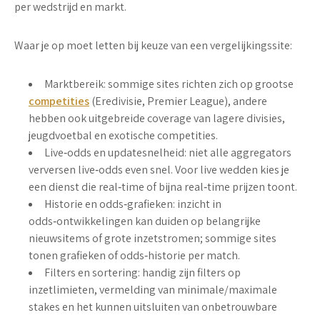
per wedstrijd en markt.
Waar je op moet letten bij keuze van een vergelijkingssite:
Marktbereik:
sommige sites richten zich op grootse
competities
(Eredivisie, Premier League), andere
hebben ook uitgebreide coverage van lagere divisies,
jeugdvoetbal en exotische competities.
Live‑odds en updatesnelheid:
niet alle aggregators
verversen live‑odds even snel. Voor live wedden kies je
een dienst die real‑time of bijna real‑time prijzen toont.
Historie en odds‑grafieken:
inzicht in
odds‑ontwikkelingen kan duiden op belangrijke
nieuwsitems of grote inzetstromen; sommige sites
tonen grafieken of odds‑historie per match.
Filters en sortering:
handig zijn filters op
inzetlimieten, vermelding van minimale/maximale
stakes en het kunnen uitsluiten van onbetrouwbare