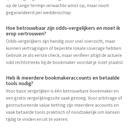
op de lange termijn verwachte winst op, maar nooit
gegarandeerd per weddenschap.
Hoe betrouwbaar zijn odds‑vergelijkers en moet ik
erop vertrouwen?
Odds‑vergelijkers zijn handig voor snel overzicht, maar
kunnen vertragingen of beperkte lokale coverage hebben.
Gebruik ze als eerste check, maar verifieer altijd de actuele
odd rechtstreeks bij de bookmaker voordat je inzet plaatst.
Heb ik meerdere bookmakeraccounts en betaalde
tools nodig?
Voor basic vergelijken is één betrouwbare bookmaker en
een gratis vergelijkingssite vaak genoeg. Voor arbitrage of
gestructureerde value betting zijn meerdere accounts en
vaak betaalde tools praktisch of noodzakelijk om kansen
tijdig te vinden en uit te voeren.