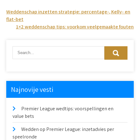
Post
Weddenschap inzetten strategie: percentage-, Kelly- en
flat-bet
navigation
1×2 weddenschap tips: voorkom veelgemaakte fouten
Najnovije vesti
Premier League wedtips: voorspellingen en
value bets
Wedden op Premier League: inzetadvies per
speelronde