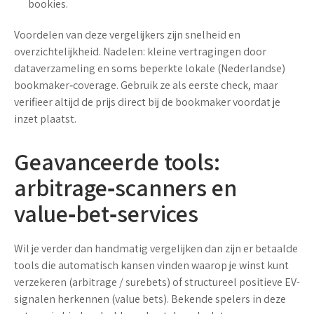
bookies.
Voordelen van deze vergelijkers zijn snelheid en
overzichtelijkheid. Nadelen: kleine vertragingen door
dataverzameling en soms beperkte lokale (Nederlandse)
bookmaker‑coverage. Gebruik ze als eerste check, maar
verifieer altijd de prijs direct bij de bookmaker voordat je
inzet plaatst.
Geavanceerde tools:
arbitrage‑scanners en
value‑bet‑services
Wil je verder dan handmatig vergelijken dan zijn er betaalde
tools die automatisch kansen vinden waarop je winst kunt
verzekeren (arbitrage / surebets) of structureel positieve EV-
signalen herkennen (value bets). Bekende spelers in deze