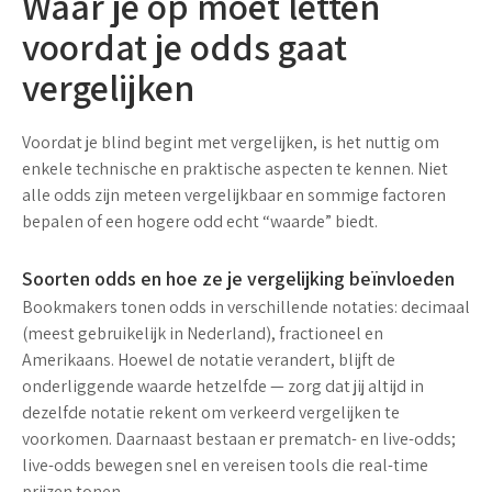
Waar je op moet letten
voordat je odds gaat
vergelijken
Voordat je blind begint met vergelijken, is het nuttig om
enkele technische en praktische aspecten te kennen. Niet
alle odds zijn meteen vergelijkbaar en sommige factoren
bepalen of een hogere odd echt “waarde” biedt.
Soorten odds en hoe ze je vergelijking beïnvloeden
Bookmakers tonen odds in verschillende notaties: decimaal
(meest gebruikelijk in Nederland), fractioneel en
Amerikaans. Hoewel de notatie verandert, blijft de
onderliggende waarde hetzelfde — zorg dat jij altijd in
dezelfde notatie rekent om verkeerd vergelijken te
voorkomen. Daarnaast bestaan er prematch- en live-odds;
live-odds bewegen snel en vereisen tools die real-time
prijzen tonen.