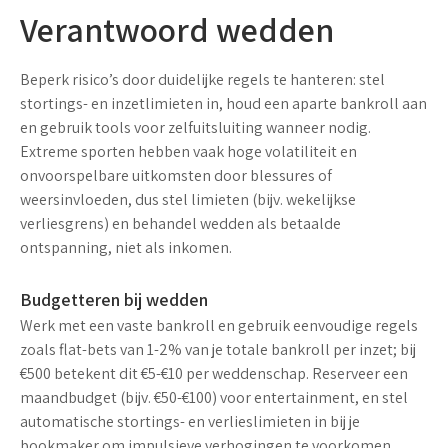
Verantwoord wedden
Beperk risico’s door duidelijke regels te hanteren: stel
stortings- en inzetlimieten in, houd een aparte bankroll aan
en gebruik tools voor zelfuitsluiting wanneer nodig.
Extreme sporten hebben vaak
hoge volatiliteit
en
onvoorspelbare uitkomsten door blessures of
weersinvloeden, dus
stel limieten
(bijv. wekelijkse
verliesgrens) en behandel wedden als betaalde
ontspanning, niet als inkomen.
Budgetteren bij wedden
Werk met een vaste bankroll en gebruik eenvoudige regels
zoals flat-bets van
1-2% van je totale bankroll
per inzet; bij
€500 betekent dit €5-€10 per weddenschap. Reserveer een
maandbudget (bijv. €50-€100) voor entertainment, en stel
automatische stortings- en verlieslimieten in bij je
bookmaker om impulsieve verhogingen te voorkomen.