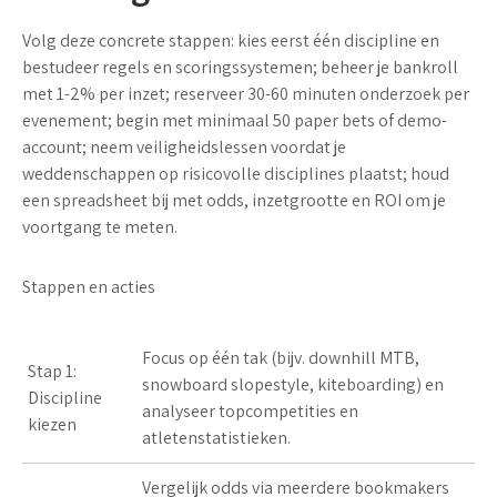
Volg deze concrete stappen: kies eerst één discipline en
bestudeer regels en scoringssystemen; beheer je bankroll
met
1-2% per inzet
; reserveer 30-60 minuten onderzoek per
evenement; begin met minimaal
50 paper bets
of demo-
account; neem veiligheidslessen voordat je
weddenschappen op risicovolle disciplines plaatst; houd
een spreadsheet bij met odds, inzetgrootte en ROI om je
voortgang te meten.
Stappen en acties
Focus op één tak (bijv. downhill MTB,
Stap 1:
snowboard slopestyle, kiteboarding) en
Discipline
analyseer topcompetities en
kiezen
atletenstatistieken.
Vergelijk odds via meerdere bookmakers