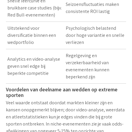
Snelle leercurve en
Seizoensfluctuaties maken
bruikbare case studies (bijv.
consistente ROI lastig
Red Bull-evenementen)
Uitstekend voor
Psychologisch belastend
diversificatie binnen een
door hoge variantie en snelle
wedportfolio
verliezen
Regelgeving en
Analytics en video-analyse
verzekerbaarheid van
geven snel edge bij
evenementen kunnen
beperkte competitie
beperkend zijn
Voordelen van deelname aan wedden op extreme
sporten
Veel waarde ontstaat doordat markten kleiner zijn en
kansen onopgemerkt blijven; door
video-analyse, weerdata
en atleetstatistieken
kun je edges vinden die bij grote
sporten ontbreken. In niche-evenementen zie je vaak odds-
afwijkingen van ongeveer
5-15%
ten opzichte van