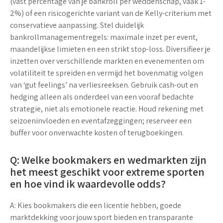
(vast percentage van je bankroll per weddenschap, vaak 1-
2%) of een risicogerichte variant van de Kelly-criterium met
conservatieve aanpassing. Stel duidelijk
bankrollmanagementregels: maximale inzet per event,
maandelijkse limieten en een strikt stop-loss. Diversifieer je
inzetten over verschillende markten en evenementen om
volatiliteit te spreiden en vermijd het bovenmatig volgen
van ‘gut feelings’ na verliesreeksen. Gebruik cash-out en
hedging alleen als onderdeel van een vooraf bedachte
strategie, niet als emotionele reactie. Houd rekening met
seizoeninvloeden en eventafzeggingen; reserveer een
buffer voor onverwachte kosten of terugboekingen.
Q: Welke bookmakers en wedmarkten zijn
het meest geschikt voor extreme sporten
en hoe vind ik waardevolle odds?
A: Kies bookmakers die een licentie hebben, goede
marktdekking voor jouw sport bieden en transparante