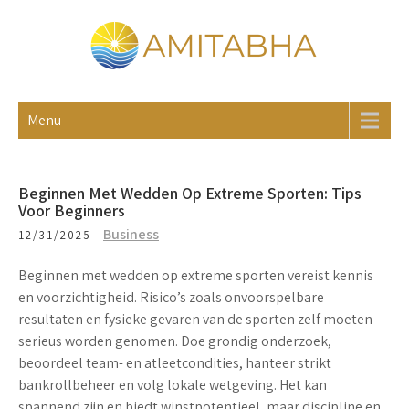
Skip
to
content
AMITABHA
Blog
Menu
Beginnen Met Wedden Op Extreme Sporten: Tips
Voor Beginners
Business
12/31/2025
Beginnen met wedden op extreme sporten vereist kennis
en voorzichtigheid.
Risico’s
zoals onvoorspelbare
resultaten en
fysieke gevaren
van de sporten zelf moeten
serieus worden genomen. Doe
grondig onderzoek
,
beoordeel team- en atleetcondities, hanteer strikt
bankrollbeheer
en volg lokale wetgeving. Het kan
spannend zijn en biedt
winstpotentieel
, maar discipline en