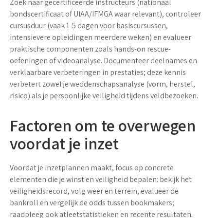
Zoek naar gecertificeerde instructeurs (nationaal
bondscertificaat of UIAA/IFMGA waar relevant), controleer
cursusduur (vaak 1-5 dagen voor basiscursussen,
intensievere opleidingen meerdere weken) en evalueer
praktische componenten zoals hands-on rescue-
oefeningen of videoanalyse. Documenteer deelnames en
verklaarbare verbeteringen in prestaties; deze kennis
verbetert zowel je weddenschapsanalyse (vorm, herstel,
risico) als je persoonlijke veiligheid tijdens veldbezoeken.
Factoren om te overwegen
voordat je inzet
Voordat je inzetplannen maakt, focus op concrete
elementen die je winst en veiligheid bepalen: bekijk het
veiligheidsrecord
, volg
weer
en terrein, evalueer de
bankroll
en vergelijk de
odds
tussen bookmakers;
raadpleeg ook atleetstatistieken en recente resultaten.