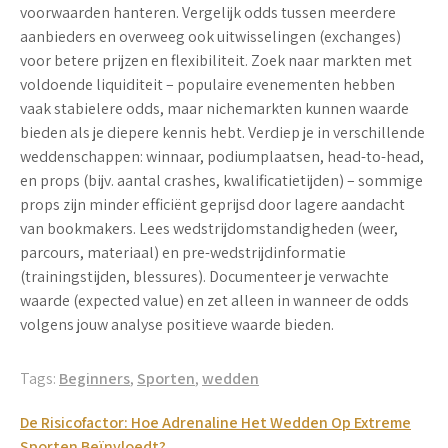
voorwaarden hanteren. Vergelijk odds tussen meerdere
aanbieders en overweeg ook uitwisselingen (exchanges)
voor betere prijzen en flexibiliteit. Zoek naar markten met
voldoende liquiditeit – populaire evenementen hebben
vaak stabielere odds, maar nichemarkten kunnen waarde
bieden als je diepere kennis hebt. Verdiep je in verschillende
weddenschappen: winnaar, podiumplaatsen, head-to-head,
en props (bijv. aantal crashes, kwalificatietijden) – sommige
props zijn minder efficiënt geprijsd door lagere aandacht
van bookmakers. Lees wedstrijdomstandigheden (weer,
parcours, materiaal) en pre-wedstrijdinformatie
(trainingstijden, blessures). Documenteer je verwachte
waarde (expected value) en zet alleen in wanneer de odds
volgens jouw analyse positieve waarde bieden.
Tags:
Beginners
,
Sporten
,
wedden
Post
De Risicofactor: Hoe Adrenaline Het Wedden Op Extreme
Sporten Beïnvloedt?