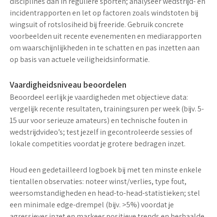
disciplines dan in reguliere sporten; analyseer wedstrijd- en
incidentrapporten en let op factoren zoals windstoten bij
wingsuit of rotslosiheid bij freeride. Gebruik concrete
voorbeelden uit recente evenementen en mediarapporten
om waarschijnlijkheden in te schatten en pas inzetten aan
op basis van actuele veiligheidsinformatie.
Vaardigheidsniveau beoordelen
Beoordeel eerlijk je
vaardigheden
met objectieve data:
vergelijk recente resultaten, trainingsuren per week (bijv. 5-
15 uur voor serieuze amateurs) en technische fouten in
wedstrijdvideo’s; test jezelf in gecontroleerde sessies of
lokale competities voordat je grotere bedragen inzet.
Houd een gedetailleerd logboek bij met ten minste enkele
tientallen observaties: noteer winst/verlies, type fout,
weersomstandigheden en head-to-head-statistieken; stel
een minimale edge-drempel (bijv. >5%) voordat je
agressiever inzet en markeer
positieve trends
en herhaalde