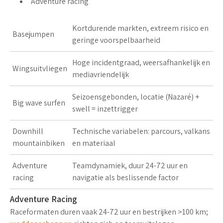
Adventure racing
Kortdurende markten
, extreem risico en
Basejumpen
geringe voorspelbaarheid
Hoge incidentgraad
, weersafhankelijk en
Wingsuitvliegen
mediavriendelijk
Seizoensgebonden
, locatie (Nazaré) +
Big wave surfen
swell = inzettrigger
Downhill
Technische variabelen
: parcours, valkans
mountainbiken
en materiaal
Adventure
Teamdynamiek
, duur 24-72 uur en
racing
navigatie als beslissende factor
Adventure Racing
Raceformaten duren vaak
24-72 uur
en bestrijken >100 km;