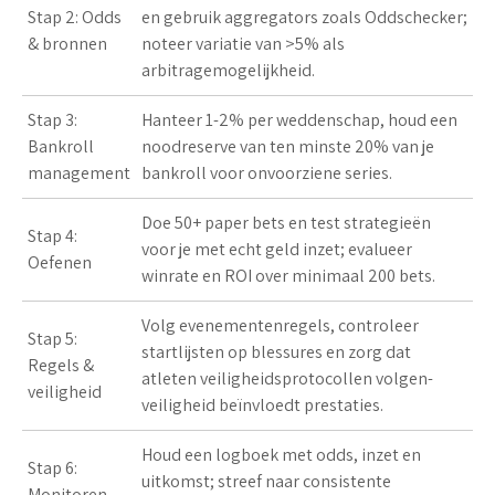
Stap 2: Odds
en gebruik aggregators zoals Oddschecker;
& bronnen
noteer variatie van >5% als
arbitragemogelijkheid.
Stap 3:
Hanteer 1-2% per weddenschap, houd een
Bankroll
noodreserve van ten minste 20% van je
management
bankroll voor onvoorziene series.
Doe 50+ paper bets en test strategieën
Stap 4:
voor je met echt geld inzet; evalueer
Oefenen
winrate en ROI over minimaal 200 bets.
Volg evenementenregels, controleer
Stap 5:
startlijsten op blessures en zorg dat
Regels &
atleten veiligheidsprotocollen volgen-
veiligheid
veiligheid beïnvloedt prestaties
.
Houd een logboek met odds, inzet en
Stap 6:
uitkomst; streef naar consistente
Monitoren