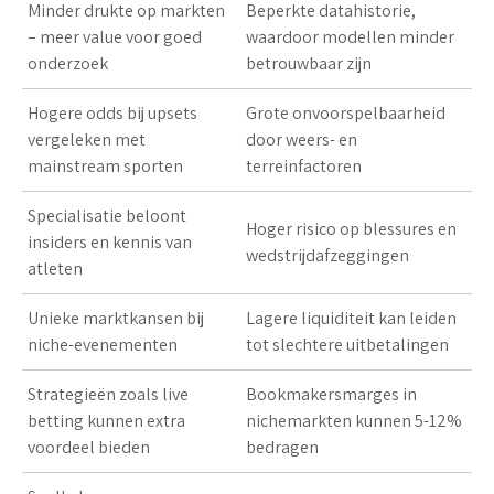
Minder drukte op markten
Beperkte datahistorie,
–
meer value
voor goed
waardoor modellen minder
onderzoek
betrouwbaar zijn
Hogere odds bij upsets
Grote onvoorspelbaarheid
vergeleken met
door weers- en
mainstream sporten
terreinfactoren
Specialisatie beloont
Hoger risico op blessures en
insiders en kennis van
wedstrijdafzeggingen
atleten
Unieke marktkansen bij
Lagere liquiditeit kan leiden
niche-evenementen
tot
slechtere uitbetalingen
Strategieën zoals live
Bookmakersmarges in
betting kunnen extra
nichemarkten kunnen
5-12%
voordeel bieden
bedragen