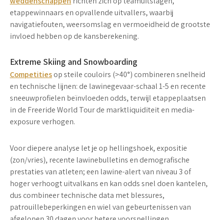
weddenschappen
richten zich op teamuitslagen,
etappewinnaars en opvallende uitvallers, waarbij
navigatiefouten
, weersomslag en vermoeidheid de grootste
invloed hebben op de kansberekening.
Extreme Skiing and Snowboarding
Competities
op steile couloirs (>40°) combineren snelheid
en technische lijnen: de
lawinegevaar-schaal 1-5
en recente
sneeuwprofielen beïnvloeden odds, terwijl etappeplaatsen
in de Freeride World Tour de marktliquiditeit en media-
exposure verhogen.
Voor diepere analyse let je op hellingshoek, expositie
(zon/vries), recente lawinebulletins en demografische
prestaties van atleten; een lawine-alert van niveau
3 of
hoger
verhoogt uitvalkans en kan odds snel doen kantelen,
dus combineer technische data met blessures,
patrouillebeperkingen en wiel van gebeurtenissen van
afgelopen 30 dagen voor betere voorspellingen.