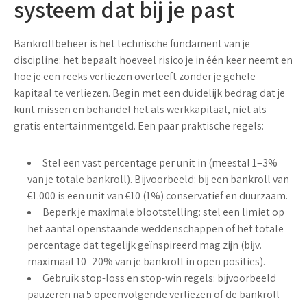
systeem dat bij je past
Bankrollbeheer is het technische fundament van je
discipline: het bepaalt hoeveel risico je in één keer neemt en
hoe je een reeks verliezen overleeft zonder je gehele
kapitaal te verliezen. Begin met een duidelijk bedrag dat je
kunt missen en behandel het als werkkapitaal, niet als
gratis entertainmentgeld. Een paar praktische regels:
Stel een vast percentage per unit in (meestal 1–3%
van je totale bankroll). Bijvoorbeeld: bij een bankroll van
€1.000 is een unit van €10 (1%) conservatief en duurzaam.
Beperk je maximale blootstelling: stel een limiet op
het aantal openstaande weddenschappen of het totale
percentage dat tegelijk geïnspireerd mag zijn (bijv.
maximaal 10–20% van je bankroll in open posities).
Gebruik stop-loss en stop-win regels: bijvoorbeeld
pauzeren na 5 opeenvolgende verliezen of de bankroll