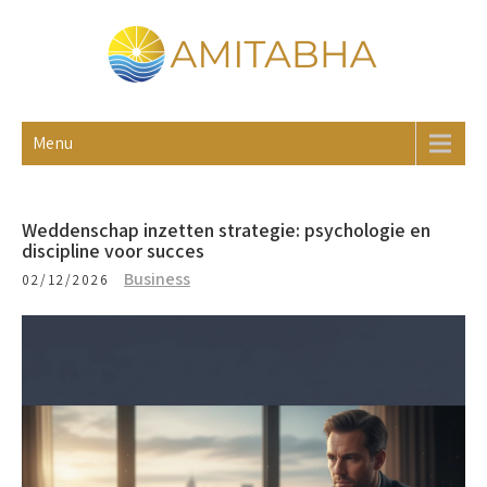
Skip
to
content
AMITABHA
Blog
Menu
Weddenschap inzetten strategie: psychologie en
discipline voor succes
Business
02/12/2026