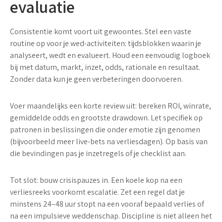
evaluatie
Consistentie komt voort uit gewoontes. Stel een vaste
routine op voor je wed-activiteiten: tijdsblokken waarin je
analyseert, wedt en evalueert. Houd een eenvoudig logboek
bij met datum, markt, inzet, odds, rationale en resultaat.
Zonder data kun je geen verbeteringen doorvoeren.
Voer maandelijks een korte review uit: bereken ROI, winrate,
gemiddelde odds en grootste drawdown. Let specifiek op
patronen in beslissingen die onder emotie zijn genomen
(bijvoorbeeld meer live-bets na verliesdagen). Op basis van
die bevindingen pas je inzetregels of je checklist aan.
Tot slot: bouw crisispauzes in. Een koele kop na een
verliesreeks voorkomt escalatie. Zet een regel dat je
minstens 24–48 uur stopt na een vooraf bepaald verlies of
na een impulsieve weddenschap. Discipline is niet alleen het