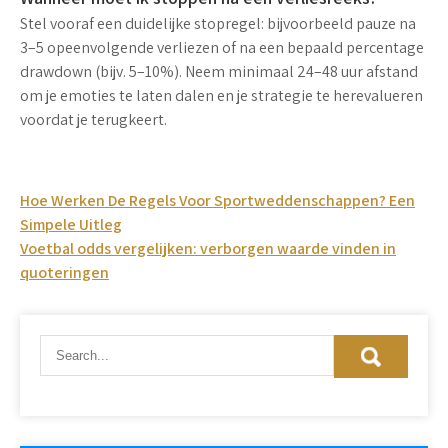
Stel vooraf een duidelijke stopregel: bijvoorbeeld pauze na
3–5 opeenvolgende verliezen of na een bepaald percentage
drawdown (bijv. 5–10%). Neem minimaal 24–48 uur afstand
om je emoties te laten dalen en je strategie te herevalueren
voordat je terugkeert.
Post
Hoe Werken De Regels Voor Sportweddenschappen? Een
Simpele Uitleg
navigation
Voetbal odds vergelijken: verborgen waarde vinden in
quoteringen