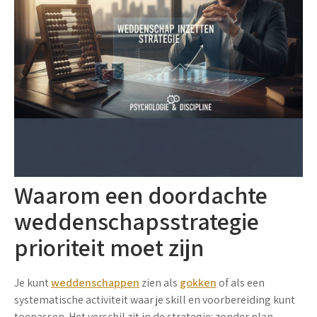
Waarom een doordachte
weddenschapsstrategie
prioriteit moet zijn
Je kunt
weddenschappen
zien als
gokken
of als een
systematische activiteit waar je skill en voorbereiding kunt
toepassen. Het verschil zit in de strategie: zonder plan