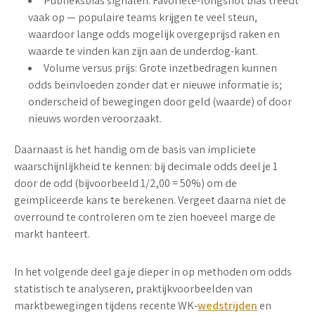
Publieksbias signalen:
Favoriete-longshot bias treedt
vaak op — populaire teams krijgen te veel steun,
waardoor lange odds mogelijk overgeprijsd raken en
waarde te vinden kan zijn aan de underdog-kant.
Volume versus prijs:
Grote inzetbedragen kunnen
odds beïnvloeden zonder dat er nieuwe informatie is;
onderscheid of bewegingen door geld (waarde) of door
nieuws worden veroorzaakt.
Daarnaast is het handig om de basis van impliciete
waarschijnlijkheid te kennen: bij decimale odds deel je 1
door de odd (bijvoorbeeld 1/2,00 = 50%) om de
geïmpliceerde kans te berekenen. Vergeet daarna niet de
overround te controleren om te zien hoeveel marge de
markt hanteert.
In het volgende deel ga je dieper in op methoden om odds
statistisch te analyseren, praktijkvoorbeelden van
marktbewegingen tijdens recente WK-
wedstrijden
en