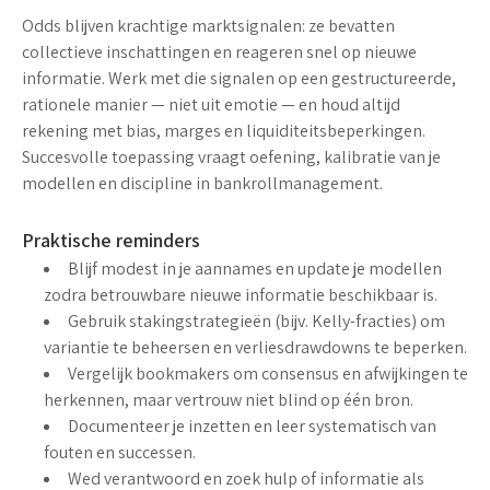
Odds blijven krachtige marktsignalen: ze bevatten
collectieve inschattingen en reageren snel op nieuwe
informatie. Werk met die signalen op een gestructureerde,
rationele manier — niet uit emotie — en houd altijd
rekening met bias, marges en liquiditeitsbeperkingen.
Succesvolle toepassing vraagt oefening, kalibratie van je
modellen en discipline in bankrollmanagement.
Praktische reminders
Blijf modest in je aannames en update je modellen
zodra betrouwbare nieuwe informatie beschikbaar is.
Gebruik stakingstrategieën (bijv. Kelly-fracties) om
variantie te beheersen en verliesdrawdowns te beperken.
Vergelijk bookmakers om consensus en afwijkingen te
herkennen, maar vertrouw niet blind op één bron.
Documenteer je inzetten en leer systematisch van
fouten en successen.
Wed verantwoord en zoek hulp of informatie als