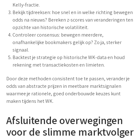
Kelly-fractie.
Bekijk tijdreeksen: hoe snel en in welke richting bewegen
odds na nieuws? Bereken z-scores van veranderingen ten
opzichte van historische volatiliteit.
Controleer consensus: bewegen meerdere,
onafhankelijke bookmakers gelijk op? Zo ja, sterker
signaal.
Backtest je strategie op historische WK-data en houd
rekening met transactiekosten en limieten.
Door deze methoden consistent toe te passen, verander je
odds van abstracte prijzen in meetbare marktsignalen
waarmee je rationele, goed onderbouwde keuzes kunt
maken tijdens het WK.
Afsluitende overwegingen
voor de slimme marktvolger