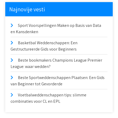
Najnovije vesti
Sport Voorspellingen Maken op Basis van Data
en Kansdenken
Basketbal Weddenschappen: Een
Gestructureerde Gids voor Beginners
Beste bookmakers Champions League Premier
League: waar wedden?
Beste Sportweddenschappen Plaatsen: Een Gids
van Beginner tot Gevorderde
Voetbalweddenschappen tips: slimme
combinaties voor CL en EPL