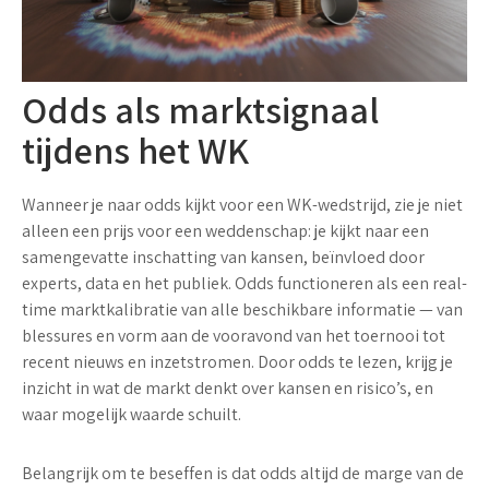
Odds als marktsignaal
tijdens het WK
Wanneer je naar odds kijkt voor een WK-wedstrijd, zie je niet
alleen een prijs voor een weddenschap: je kijkt naar een
samengevatte inschatting van kansen, beïnvloed door
experts, data en het publiek. Odds functioneren als een real-
time marktkalibratie van alle beschikbare informatie — van
blessures en vorm aan de vooravond van het toernooi tot
recent nieuws en inzetstromen. Door odds te lezen, krijg je
inzicht in wat de markt denkt over kansen en risico’s, en
waar mogelijk waarde schuilt.
Belangrijk om te beseffen is dat odds altijd de marge van de