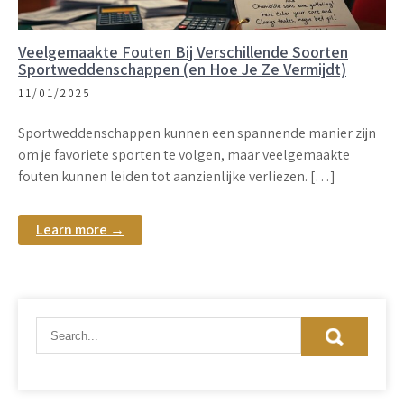
Veelgemaakte Fouten Bij Verschillende Soorten
Sportweddenschappen (en Hoe Je Ze Vermijdt)
11/01/2025
Sportweddenschappen kunnen een spannende manier zijn
om je favoriete sporten te volgen, maar veelgemaakte
fouten kunnen leiden tot aanzienlijke verliezen. […]
Learn more →