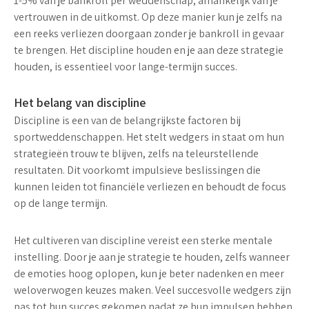
1-5% van je bankroll per weddenschap, afhankelijk van je
vertrouwen in de uitkomst. Op deze manier kun je zelfs na
een reeks verliezen doorgaan zonder je bankroll in gevaar
te brengen. Het discipline houden en je aan deze strategie
houden, is essentieel voor lange-termijn succes.
Het belang van discipline
Discipline
is een van de belangrijkste factoren bij
sportweddenschappen. Het stelt wedgers in staat om hun
strategieën trouw te blijven, zelfs na teleurstellende
resultaten. Dit voorkomt impulsieve beslissingen die
kunnen leiden tot financiële verliezen en behoudt de focus
op de lange termijn.
Het cultiveren van
discipline
vereist een sterke mentale
instelling. Door je aan je strategie te houden, zelfs wanneer
de emoties hoog oplopen, kun je beter nadenken en meer
weloverwogen keuzes maken. Veel succesvolle wedgers zijn
pas tot hun succes gekomen nadat ze hun impulsen hebben