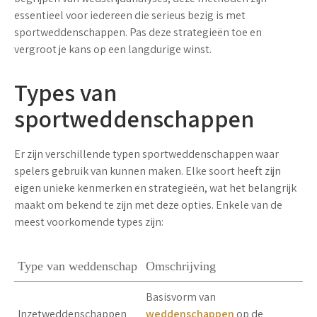
essentieel voor iedereen die serieus bezig is met
sportweddenschappen. Pas deze strategieën toe en
vergroot je kans op een
langdurige winst
.
Types van
sportweddenschappen
Er zijn verschillende
typen sportweddenschappen
waar
spelers gebruik van kunnen maken. Elke soort heeft zijn
eigen unieke kenmerken en strategieën, wat het belangrijk
maakt om bekend te zijn met deze opties. Enkele van de
meest voorkomende types zijn:
Type van weddenschap
Omschrijving
Basisvorm van
Inzetweddenschappen
weddenschappen
op de