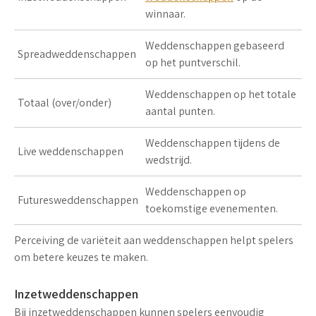
winnaar.
Weddenschappen gebaseerd
Spreadweddenschappen
op het puntverschil.
Weddenschappen op het totale
Totaal (over/onder)
aantal punten.
Weddenschappen tijdens de
Live weddenschappen
wedstrijd.
Weddenschappen op
Futuresweddenschappen
toekomstige evenementen.
Perceiving de variëteit aan weddenschappen helpt spelers
om betere keuzes te maken.
Inzetweddenschappen
Bij
inzetweddenschappen
kunnen spelers eenvoudig