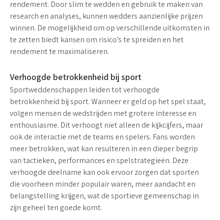
rendement
. Door slim te wedden en gebruik te maken van
research en analyses, kunnen wedders aanzienlijke prijzen
winnen. De mogelijkheid om op verschillende uitkomsten in
te zetten biedt kansen om risico’s te spreiden en het
rendement te maximaliseren.
Verhoogde betrokkenheid bij sport
Sportweddenschappen leiden tot
verhoogde
betrokkenheid bij sport
. Wanneer er geld op het spel staat,
volgen mensen de wedstrijden met grotere interesse en
enthousiasme. Dit verhoogt niet alleen de kijkcijfers, maar
ook de interactie met de teams en spelers. Fans worden
meer betrokken, wat kan resulteren in een dieper begrip
van tactieken, performances en spelstrategieën. Deze
verhoogde deelname kan ook ervoor zorgen dat sporten
die voorheen minder populair waren, meer aandacht en
belangstelling krijgen, wat de sportieve gemeenschap in
zijn geheel ten goede komt.