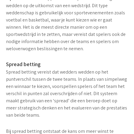
wedden op de uitkomst van een wedstrijd. Dit type
weddenschap is gebruikelijk voor sportevenementen zoals
voetbal en basketbal, waar je kunt kiezen wie er gaat
winnen. Het is de meest directe manier om op een
sportwedstrijd in te zetten, maar vereist dat spelers ook de
nodige informatie hebben over de teams en spelers om
weloverwogen beslissingen te nemen.
Spread betting
Spread betting
vereist dat wedders wedden op het
puntverschil tussen de twee teams. In plaats van simpelweg
een winnaar te kiezen, voorspellen spelers of het team het
verschil in punten zal overschrijden of niet. Dit systeem
maakt gebruik van een ‘spread’ die een beroep doet op
meer strategisch denken en het evalueren van de prestaties
van beide teams.
Bij
spread betting
ontstaat de kans om meer winst te