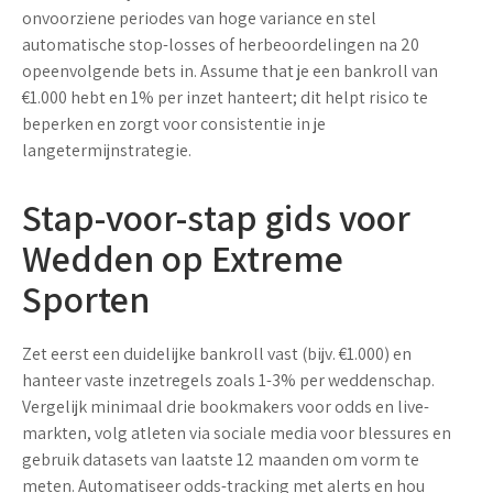
onvoorziene periodes van hoge
variance
en stel
automatische stop-losses of herbeoordelingen na 20
opeenvolgende bets in. Assume that je een bankroll van
€1.000 hebt en 1% per inzet hanteert; dit helpt
risico
te
beperken en zorgt voor consistentie in je
langetermijnstrategie.
Stap-voor-stap gids voor
Wedden op Extreme
Sporten
Zet eerst een duidelijke bankroll vast (bijv. €1.000) en
hanteer vaste inzetregels zoals
1-3% per weddenschap
.
Vergelijk minimaal drie bookmakers voor odds en live-
markten, volg atleten via sociale media voor blessures en
gebruik datasets van laatste 12 maanden om vorm te
meten. Automatiseer odds-tracking met alerts en hou