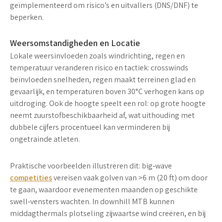
geïmplementeerd om risico’s en uitvallers (DNS/DNF) te
beperken.
Weersomstandigheden en Locatie
Lokale weersinvloeden zoals windrichting, regen en
temperatuur veranderen risico en tactiek: crosswinds
beïnvloeden snelheden, regen maakt terreinen
glad en
gevaarlijk
, en temperaturen boven 30°C verhogen kans op
uitdroging. Ook de hoogte speelt een rol: op grote hoogte
neemt zuurstofbeschikbaarheid af, wat uithouding met
dubbele cijfers procentueel kan verminderen bij
ongetrainde atleten.
Praktische voorbeelden illustreren dit: big‑wave
competities
vereisen vaak golven van >6 m (20 ft) om door
te gaan, waardoor evenementen maanden op geschikte
swell‑vensters wachten. In downhill MTB kunnen
middagthermals plotseling zijwaartse wind creëren, en bij