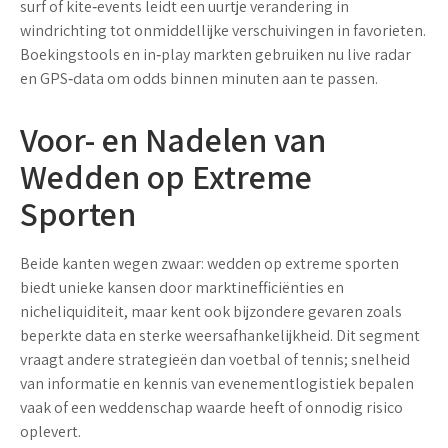
surf of kite‑events leidt een uurtje verandering in
windrichting tot onmiddellijke verschuivingen in favorieten.
Boekingstools en in‑play markten gebruiken nu live radar
en GPS‑data om odds binnen minuten aan te passen.
Voor- en Nadelen van
Wedden op Extreme
Sporten
Beide kanten wegen zwaar: wedden op extreme sporten
biedt unieke kansen door
marktinefficiënties en
nicheliquiditeit
, maar kent ook bijzondere gevaren zoals
beperkte data en sterke weersafhankelijkheid. Dit segment
vraagt andere strategieën dan voetbal of tennis; snelheid
van informatie en kennis van evenementlogistiek bepalen
vaak of een weddenschap waarde heeft of onnodig risico
oplevert.