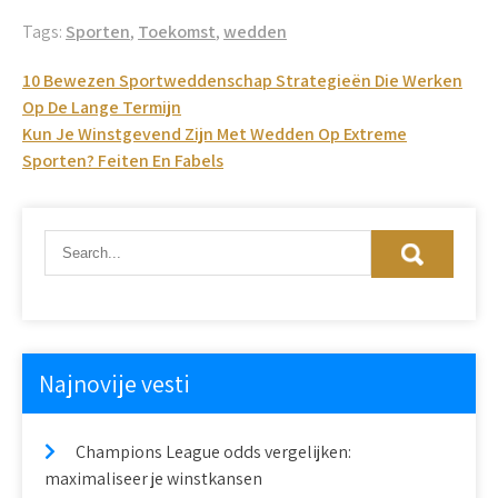
Tags:
Sporten
,
Toekomst
,
wedden
Post
10 Bewezen Sportweddenschap Strategieën Die Werken
Op De Lange Termijn
navigation
Kun Je Winstgevend Zijn Met Wedden Op Extreme
Sporten? Feiten En Fabels
Najnovije vesti
Champions League odds vergelijken:
maximaliseer je winstkansen