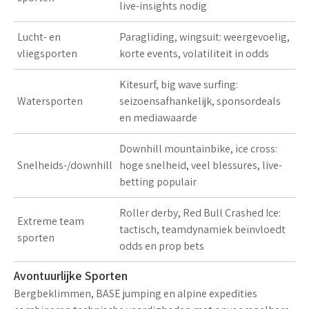
live-insights nodig
Lucht- en
Paragliding, wingsuit: weergevoelig,
vliegsporten
korte events, volatiliteit in odds
Kitesurf, big wave surfing:
Watersporten
seizoensafhankelijk, sponsordeals
en mediawaarde
Downhill mountainbike, ice cross:
Snelheids-/downhill
hoge snelheid, veel blessures, live-
betting populair
Roller derby, Red Bull Crashed Ice:
Extreme team
tactisch, teamdynamiek beïnvloedt
sporten
odds en prop bets
Avontuurlijke Sporten
Bergbeklimmen,
BASE jumping
en alpine expedities