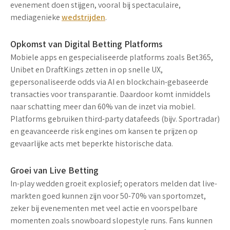
evenement doen stijgen, vooral bij spectaculaire,
mediagenieke
wedstrijden
.
Opkomst van Digital Betting Platforms
Mobiele apps en gespecialiseerde platforms zoals Bet365,
Unibet en DraftKings zetten in op snelle UX,
gepersonaliseerde odds via AI en blockchain-gebaseerde
transacties voor transparantie. Daardoor komt inmiddels
naar schatting meer dan
60% van de inzet via mobiel
.
Platforms gebruiken third-party datafeeds (bijv. Sportradar)
en geavanceerde risk engines om kansen te prijzen op
gevaarlijke acts met beperkte historische data.
Groei van Live Betting
In-play wedden groeit explosief; operators melden dat live-
markten goed kunnen zijn voor
50-70% van sportomzet
,
zeker bij evenementen met veel actie en voorspelbare
momenten zoals snowboard slopestyle runs. Fans kunnen