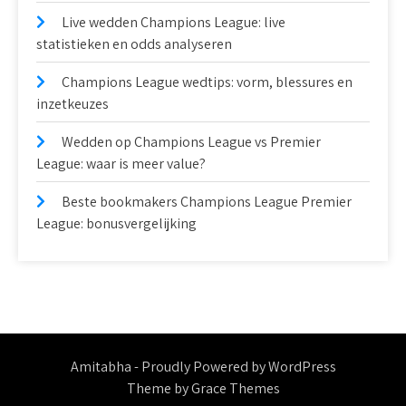
Live wedden Champions League: live
statistieken en odds analyseren
Champions League wedtips: vorm, blessures en
inzetkeuzes
Wedden op Champions League vs Premier
League: waar is meer value?
Beste bookmakers Champions League Premier
League: bonusvergelijking
Amitabha - Proudly Powered by WordPress
Theme by Grace Themes