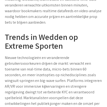
veranderen verwachte uitkomsten binnen minuten,
waardoor bookmakers realtime datafeeds en video-analyse
nodig hebben om accurate prijzen en aantrekkelijke prop
bets te blijven aanbieden.
Trends in Wedden op
Extreme Sporten
Nieuwe technologieën en veranderende
gebruikersvoorkeuren drijven de markt: verwacht een
toename van
real-time data
, micro-bets binnen
60
seconden
, en meer inzetopties op nichedisciplines zoals
wingsuit-springen en big-wave surfen. Platforms integreren
AR/VR voor immersive kijkervaringen en strengere
regelgeving dwingt tot verbeterde KYC en verantwoord
spelbeleid. Marktanalisten voorspellen dat deze
ontwikkelingen het publiek jonger maken en de omzet per