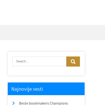
Najnovije vesti
Beste bookmakers Champions