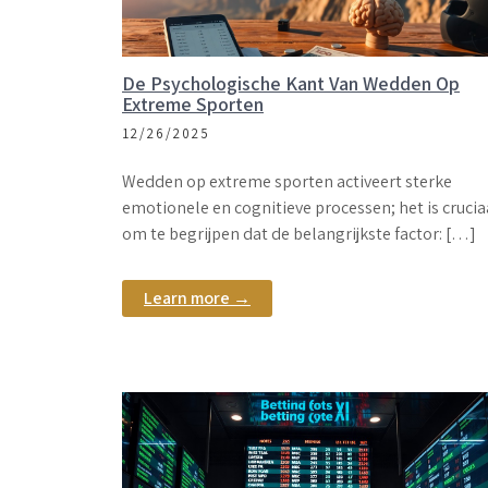
De Psychologische Kant Van Wedden Op
Extreme Sporten
12/26/2025
Wedden op extreme sporten activeert sterke
emotionele en cognitieve processen; het is crucia
om te begrijpen dat de belangrijkste factor: […]
Learn more →