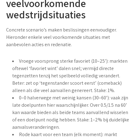
veelvoorkomende
wedstrijdsituaties
Concrete scenario’s maken beslissingen eenvoudiger.
Hieronder enkele veel voorkomende situaties met
aanbevolen acties en redenatie.
Vroege voorsprong sterke favoriet (10–25’):
markten
oftewel ‘favoriet wint’ dalen snel; vermijd directe
tegenzetten tenzij het spelbeeld volledig verandert.
Beter: zet op ‘tegenstander scoort eerst’ (comeback)
alleen als die veel aanvallen genereert. Stake: 1%.
0–0 halverwege met weinig kansen (30–60’):
vaak zijn
late doelpunten hier waarschijnlijker. Over 0.5/1.5 na 60’
kan waarde bieden als beide teams aanvallend wisselen
of een doelpunt nodig hebben. Stake: 1–2% bij duidelijke
aanvalsveranderingen.
Rode kaart voor een team (elk moment):
markt