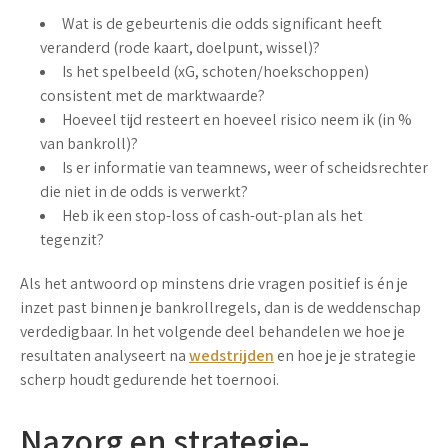
Wat is de gebeurtenis die odds significant heeft
veranderd (rode kaart, doelpunt, wissel)?
Is het spelbeeld (xG, schoten/hoekschoppen)
consistent met de marktwaarde?
Hoeveel tijd resteert en hoeveel risico neem ik (in %
van bankroll)?
Is er informatie van teamnews, weer of scheidsrechter
die niet in de odds is verwerkt?
Heb ik een stop-loss of cash-out-plan als het
tegenzit?
Als het antwoord op minstens drie vragen positief is én je
inzet past binnen je bankrollregels, dan is de weddenschap
verdedigbaar. In het volgende deel behandelen we hoe je
resultaten analyseert na
wedstrijden
en hoe je je strategie
scherp houdt gedurende het toernooi.
Nazorg en strategie-