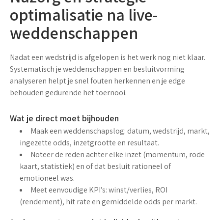
optimalisatie na live-
weddenschappen
Nadat een wedstrijd is afgelopen is het werk nog niet klaar.
Systematisch je weddenschappen en besluitvorming
analyseren helpt je snel fouten herkennen en je edge
behouden gedurende het toernooi.
Wat je direct moet bijhouden
Maak een weddenschapslog: datum, wedstrijd, markt,
ingezette odds, inzetgrootte en resultaat.
Noteer de reden achter elke inzet (momentum, rode
kaart, statistiek) en of dat besluit rationeel of
emotioneel was.
Meet eenvoudige KPI’s: winst/verlies, ROI
(rendement), hit rate en gemiddelde odds per markt.